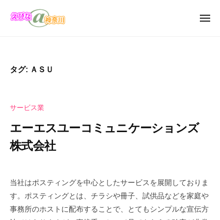
え
ュ
コ
び
ー
ン
メ
な
ニ
テ
え
＠
え
ュ
ン
ー
神
び
び
奈
ツ
な
な
タグ:
ＡＳＵ
川
へ
の
＠
お
ス
神
店
キ
奈
サービス業
・
ッ
川
企
エーエスユーコミュニケーションズ
プ
業
株式会社
の
カ
2
b
タ
0
y
当社はポスティングを中心としたサービスを展開しておりま
ロ
2
え
グ
す。ポスティングとは、チラシや冊子、試供品などを家庭や
2
び
サ
事務所のホストに配布することで、とてもシンプルな宣伝方
年
な