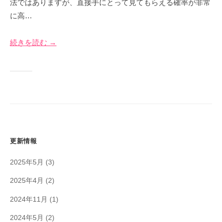
イ
法ではありますが、直接手にとって見てもらえる確率が非常
4
＠
ト
に高…
月
神
7
奈
日
川
続きを読む →
更新情報
2025年5月
(3)
2025年4月
(2)
2024年11月
(1)
2024年5月
(2)