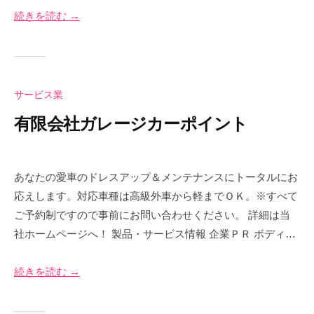
イ
2
奈
続きを読む →
ト
4
川
日
サービス業
有限会社ガレージカーポイント
2
b
0
y
あなたの愛車のドレスアップ＆メンテナンスにトータルにお
2
え
応えします。対応車種は高級外車から軽までＯＫ。※すべて
5
び
ご予約制ですので事前にお問い合わせください。 詳細は当
年
な
社ホームページへ！ 製品・サービス情報 企業ＰＲ ボディ…
4
＠
月
神
2
奈
続きを読む →
1
川
日