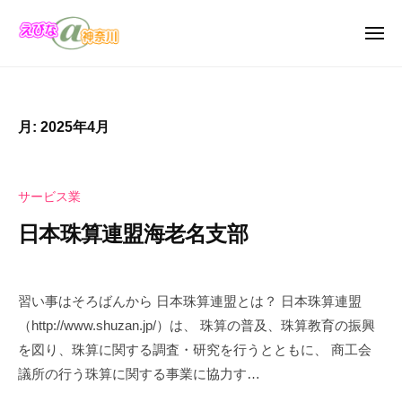
え
ュ
コ
び
ー
ン
メ
な
ニ
テ
え
＠
え
ュ
ン
ー
神
び
び
奈
ツ
な
な
月:
2025年4月
川
へ
の
＠
お
ス
神
店
キ
奈
サービス業
・
ッ
川
企
日本珠算連盟海老名支部
プ
業
の
2
b
カ
0
y
習い事はそろばんから 日本珠算連盟とは？ 日本珠算連盟
タ
2
え
（http://www.shuzan.jp/）は、 珠算の普及、珠算教育の振興
ロ
5
び
を図り、珠算に関する調査・研究を行うとともに、 商工会
年
な
グ
議所の行う珠算に関する事業に協力す…
4
＠
サ
月
神