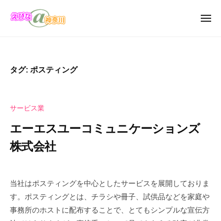
え
ュ
コ
び
ー
ン
メ
な
ニ
テ
え
＠
え
ュ
ン
ー
神
び
び
奈
ツ
な
な
タグ:
ポスティング
川
へ
の
＠
お
ス
神
店
キ
奈
サービス業
・
ッ
川
企
エーエスユーコミュニケーションズ
プ
業
株式会社
の
カ
2
b
タ
0
y
当社はポスティングを中心としたサービスを展開しておりま
ロ
2
え
グ
す。ポスティングとは、チラシや冊子、試供品などを家庭や
2
び
サ
事務所のホストに配布することで、とてもシンプルな宣伝方
年
な