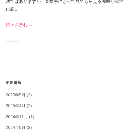
イ
法ではありますが、直接手にとって見てもらえる確率が非常
4
＠
ト
に高…
月
神
7
奈
日
川
続きを読む →
更新情報
2025年5月
(3)
2025年4月
(2)
2024年11月
(1)
2024年5月
(2)