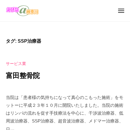
え
ュ
コ
び
ー
ン
メ
な
ニ
テ
え
＠
え
ュ
ン
ー
神
び
び
奈
ツ
な
な
タグ:
SSP治療器
川
へ
の
＠
お
ス
神
店
キ
奈
サービス業
・
ッ
川
企
富田整骨院
プ
業
の
2
b
カ
0
y
当院は「患者様の気持ちになって真心のこもった施術」をモ
タ
2
え
ットーに平成２３年１０月に開院いたしました。当院の施術
ロ
4
び
はリンパの流れを促す手技療法を中心に、干渉波治療器、低
年
な
グ
周波治療器、SSP治療器、超音波治療器、メドマー治療器、
1
＠
サ
ロ…
1
神