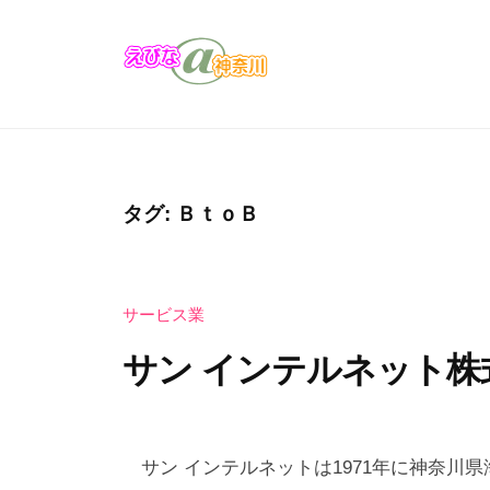
コ
び
ン
な
テ
＠
え
え
ン
神
び
び
奈
ツ
な
な
川
へ
の
＠
ス
タグ:
ＢｔｏＢ
お
キ
神
店
ッ
奈
・
プ
サービス業
川
企
業
サン インテルネット株
の
カ
2
b
タ
0
y
サン インテルネットは1971年に神奈川
ロ
2
え