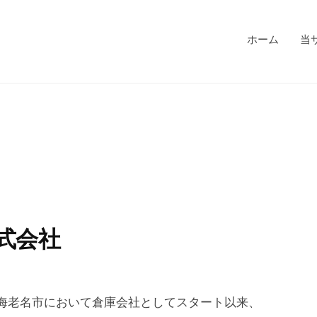
ホーム
当
式会社
県海老名市において倉庫会社としてスタート以来、