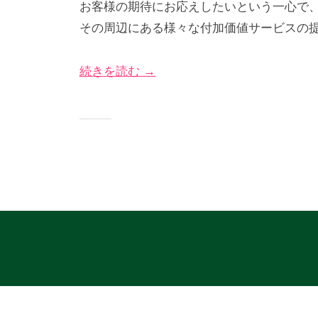
お客様の期待にお応えしたいという一心で
5
び
グ
その周辺にある様々な付加価値サービスの
年
な
サ
5
＠
イ
続きを読む →
月
神
ト
1
奈
日
川