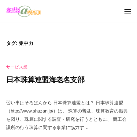
え
ュ
コ
び
ー
ン
メ
な
ニ
テ
え
＠
え
ュ
ン
ー
神
び
び
奈
ツ
な
な
タグ:
集中力
川
へ
の
＠
お
ス
神
店
キ
奈
サービス業
・
ッ
川
企
日本珠算連盟海老名支部
プ
業
の
2
b
カ
0
y
習い事はそろばんから 日本珠算連盟とは？ 日本珠算連盟
タ
2
え
（http://www.shuzan.jp/）は、 珠算の普及、珠算教育の振興
ロ
5
び
を図り、珠算に関する調査・研究を行うとともに、 商工会
年
な
グ
議所の行う珠算に関する事業に協力す…
4
＠
サ
月
神