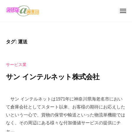
え
ュ
コ
び
ー
ン
メ
な
ニ
テ
え
＠
え
ュ
ン
ー
神
び
び
奈
ツ
な
な
タグ:
運送
川
へ
の
＠
お
ス
神
店
キ
奈
サービス業
・
ッ
川
企
サン インテルネット株式会社
プ
業
の
2
b
カ
0
y
サン インテルネットは1971年に神奈川県海老名市におい
タ
2
え
て倉庫会社としてスタート以来、お客様の期待にお応えした
ロ
5
び
いという一心で、貨物の保管や輸送といった物流単機能では
年
な
グ
なく、その周辺にある様々な付加価値サービスの提供にチ
5
＠
サ
ャ…
月
神