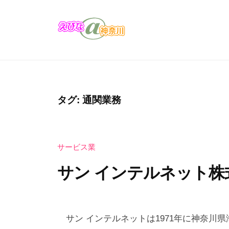
コ
び
ン
な
テ
＠
え
え
ン
神
び
び
奈
ツ
な
な
川
へ
の
＠
ス
タグ:
通関業務
お
キ
神
店
ッ
奈
・
プ
サービス業
川
企
業
サン インテルネット株
の
カ
2
b
タ
0
y
サン インテルネットは1971年に神奈川
ロ
2
え