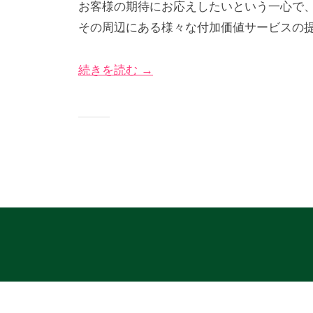
お客様の期待にお応えしたいという一心で
5
び
グ
その周辺にある様々な付加価値サービスの
年
な
サ
5
＠
イ
続きを読む →
月
神
ト
1
奈
日
川