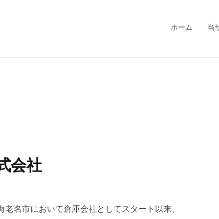
ホーム
当
式会社
県海老名市において倉庫会社としてスタート以来、