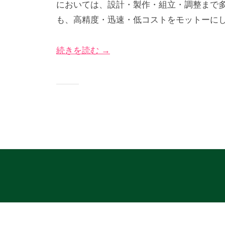
においては、設計・製作・組立・調整まで
2
び
グ
も、高精度・迅速・低コストをモットーに
年
な
サ
4
＠
イ
続きを読む →
月
神
ト
7
奈
日
川