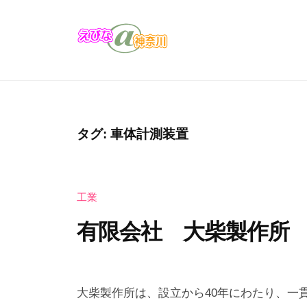
コ
び
ン
な
テ
＠
え
え
ン
神
び
び
奈
ツ
な
な
川
へ
の
＠
ス
タグ:
車体計測装置
お
キ
神
店
ッ
奈
・
プ
工業
川
企
業
有限会社 大柴製作所
の
カ
2
b
タ
0
y
大柴製作所は、設立から40年にわたり、一
ロ
2
え