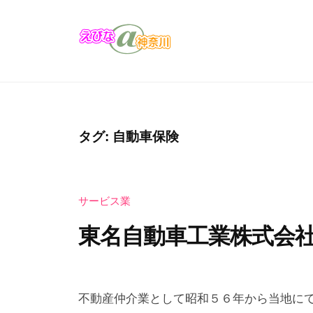
コ
び
ン
な
テ
＠
え
え
ン
神
び
び
奈
ツ
な
な
川
へ
の
＠
ス
タグ:
自動車保険
お
キ
神
店
ッ
奈
・
プ
サービス業
川
企
業
東名自動車工業株式会
の
カ
2
b
タ
0
y
不動産仲介業として昭和５６年から当地に
ロ
2
え