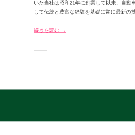
いた当社は昭和21年に創業して以来、自動
2
び
グ
して伝統と豊富な経験を基礎に常に最新の
年
な
サ
4
＠
イ
続きを読む →
月
神
ト
7
奈
日
川