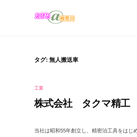
コ
び
ン
な
テ
＠
え
え
ン
神
び
び
奈
ツ
な
な
川
へ
の
＠
ス
タグ:
無人搬送車
お
キ
神
店
ッ
奈
・
プ
工業
川
企
業
株式会社 タクマ精工
の
カ
2
b
タ
0
y
当社は昭和55年創立し、精密治工具をはじ
ロ
2
え