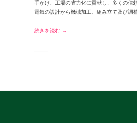
手がけ、工場の省力化に貢献し、多くの信
4
び
グ
電気の設計から機械加工、組み立て及び調
年
な
サ
5
＠
イ
続きを読む →
月
神
ト
2
奈
9
川
日