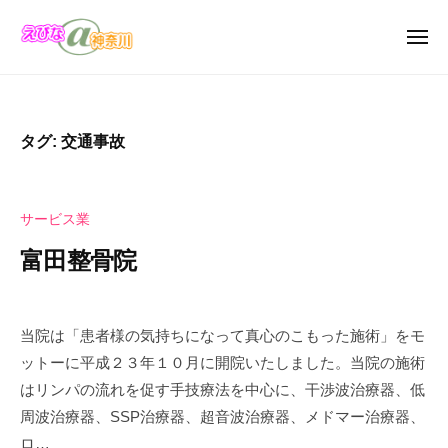
え
ュ
コ
び
ー
ン
メ
な
ニ
テ
え
＠
え
ュ
ン
ー
神
び
び
奈
ツ
な
な
タグ:
交通事故
川
へ
の
＠
お
ス
神
店
キ
奈
サービス業
・
ッ
川
企
富田整骨院
プ
業
の
2
b
カ
0
y
当院は「患者様の気持ちになって真心のこもった施術」をモ
タ
2
え
ットーに平成２３年１０月に開院いたしました。当院の施術
ロ
4
び
はリンパの流れを促す手技療法を中心に、干渉波治療器、低
年
な
グ
周波治療器、SSP治療器、超音波治療器、メドマー治療器、
1
＠
サ
ロ…
1
神