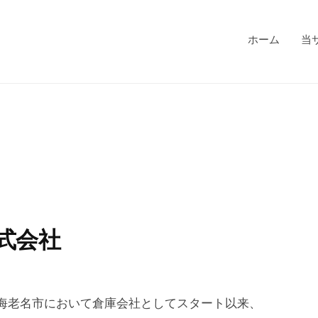
ホーム
当
式会社
県海老名市において倉庫会社としてスタート以来、