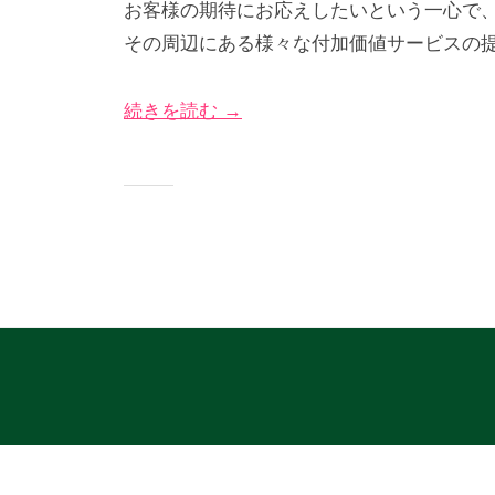
お客様の期待にお応えしたいという一心で
5
び
グ
その周辺にある様々な付加価値サービスの
年
な
サ
5
＠
イ
続きを読む →
月
神
ト
1
奈
日
川