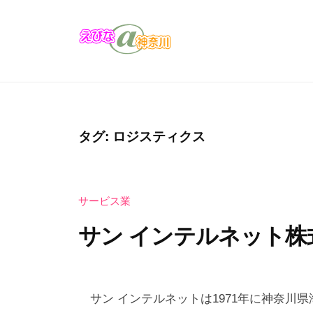
コ
び
ン
な
テ
＠
え
え
ン
神
び
び
奈
ツ
な
な
川
へ
の
＠
ス
タグ:
ロジスティクス
お
キ
神
店
ッ
奈
・
プ
サービス業
川
企
業
サン インテルネット株
の
カ
2
b
タ
0
y
サン インテルネットは1971年に神奈川
ロ
2
え