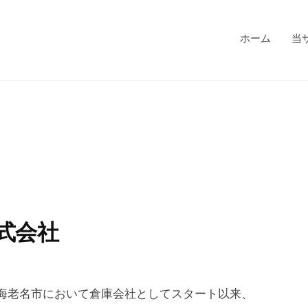
ホーム
当
式会社
県海老名市において倉庫会社としてスタート以来、