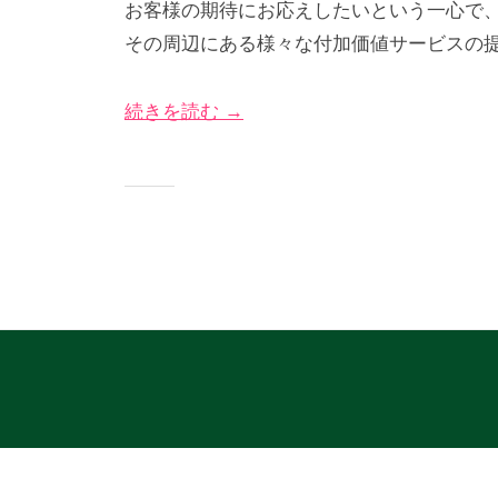
お客様の期待にお応えしたいという一心で
5
び
グ
その周辺にある様々な付加価値サービスの
年
な
サ
5
＠
イ
続きを読む →
月
神
ト
1
奈
日
川