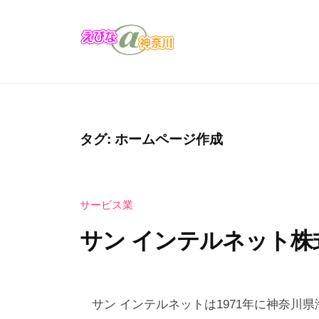
コ
び
ン
な
テ
＠
え
え
ン
神
び
び
奈
ツ
な
な
川
へ
の
＠
ス
タグ:
ホームページ作成
お
キ
神
店
ッ
奈
・
プ
サービス業
川
企
業
サン インテルネット株
の
カ
2
b
タ
0
y
サン インテルネットは1971年に神奈川
ロ
2
え