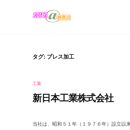
コ
び
ン
な
テ
＠
え
え
ン
神
び
び
奈
ツ
な
な
川
へ
の
＠
ス
タグ:
プレス加工
お
キ
神
店
ッ
奈
・
プ
工業
川
企
業
新日本工業株式会社
の
カ
2
b
タ
0
y
当社は、昭和５１年（１９７６年）設立以
ロ
2
え