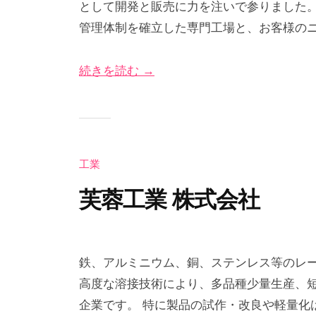
として開発と販売に力を注いで参りました
5
び
グ
管理体制を確立した専門工場と、お客様の
年
な
サ
5
＠
イ
続きを読む →
月
神
ト
7
奈
日
川
工業
芙蓉工業 株式会社
2
b
0
y
鉄、アルミニウム、銅、ステンレス等のレ
2
え
高度な溶接技術により、多品種少量生産、
2
び
企業です。 特に製品の試作・改良や軽量化
年
な