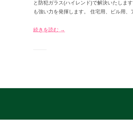
と防犯ガラス(ハイレンド)で解決いたしま
2
び
グ
も強い力を発揮します。 住宅用、ビル用、
年
な
サ
4
＠
イ
続きを読む →
月
神
ト
7
奈
日
川