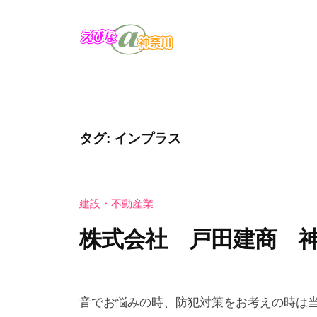
コ
び
ン
な
テ
＠
え
え
ン
神
び
び
奈
ツ
な
な
川
へ
の
＠
ス
タグ:
インプラス
お
キ
神
店
ッ
奈
・
プ
建設・不動産業
川
企
業
株式会社 戸田建商 
の
カ
2
b
タ
0
y
音でお悩みの時、防犯対策をお考えの時は当
ロ
2
え