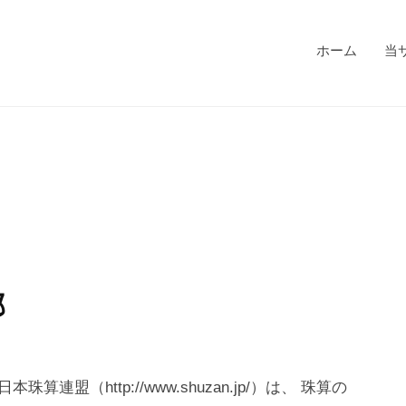
ホーム
当
部
盟（http://www.shuzan.jp/）は、 珠算の