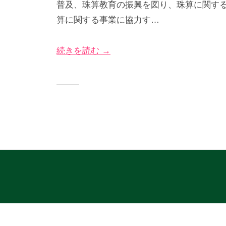
普及、珠算教育の振興を図り、珠算に関する
5
び
グ
算に関する事業に協力す…
年
な
サ
4
＠
イ
続きを読む →
月
神
ト
2
奈
4
川
日