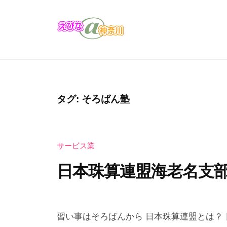
コ
び
ン
な
テ
＠
え
え
ン
神
び
び
奈
ツ
な
な
川
へ
の
＠
ス
タグ:
そろばん塾
お
キ
神
店
ッ
奈
・
プ
サービス業
川
企
業
日本珠算連盟海老名支
の
カ
2
b
タ
0
y
習い事はそろばんから 日本珠算連盟とは？ 日本珠算連
ロ
2
え